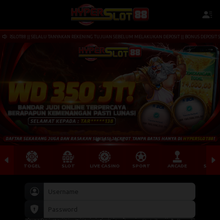
ERSLOT88 || SELALU TANYAKAN REKENING TUJUAN SEBELUM MELAKUKAN DEPOSIT || BONUS DEPOSIT SETI
TOGEL
SLOT
LIVE CASINO
SPORT
ARCADE
SABU