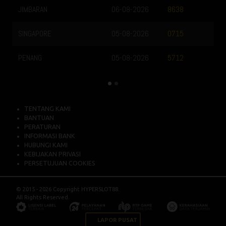
JIMBARAN
06-08-2026
8638
SINGAPORE
05-08-2026
0715
PENANG
05-08-2026
5712
TENTANG KAMI
BANTUAN
PERATURAN
INFORMASI BANK
HUBUNGI KAMI
KEBIJAKAN PRIVASI
PERSETUJUAN COOKIES
© 2015 - 2026 Copyright HYPERSLOT88.
All Rights Reserved.
LAPOR PUSAT