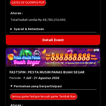
GATES OF OLYMPUS POP
Aturan :
Total hadiah senilai Rp 68,780,250,000.
Syarat & Ketentuan
Detail Event
FASTSPIN : PESTA MUSIM PANAS BUAH SEGAR
Periode :
1 Juli - 31 Agustus 2026
Permainan yang berpartisipasi
Semua game Fastspin kecuali game Tembak Ikan
Aturan :