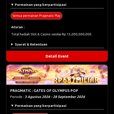
Permainan yang berpartisipasi
Semua permainan Pragmatic Play
Aturan :
Total hadiah Slot & Casino senilai Rp 15,000,000,000.
Syarat & Ketentuan
Detail Event
PRAGMATIC : GATES OF OLYMPUS POP
Periode :
3 Agustus 2026 - 28 September 2026
Permainan yang berpartisipasi