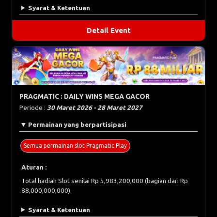
Syarat & Ketentuan
Detail Event
PRAGMATIC : DAILY WINS MEGA GACOR
Periode :
30 Maret 2026 - 28 Maret 2027
Permainan yang berpartisipasi
Semua permainan slot Pragmatic Play
Aturan :
Total hadiah Slot senilai Rp 5,983,200,000 (bagian dari Rp
88,000,000,000).
Syarat & Ketentuan