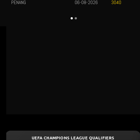
PENANG
06-08-2026
3040
S LEAGUE QUALIFIERS
UEFA CHAMPIONS 