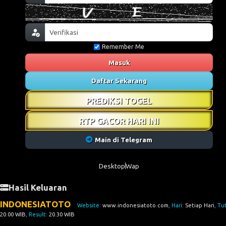
Remember Me
Masuk
Daftar Sekarang
PREDIKSI TOGEL
RTP GACOR HARI INI
Main di Telegram
Desktop
Wap
Hasil Keluaran
INDONESIATOTO
Website:
www.indonesiatoto.com
, Hari:
Setiap Hari
, Tu
20.00 WIB
, Result:
20.30 WIB