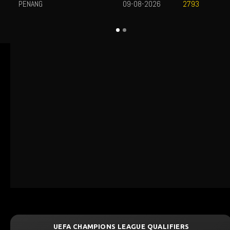
PENANG
09-08-2026
2793
MPIONS LEAGUE QUALIFIERS
UEFA CHAMP