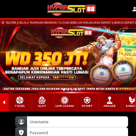
RSLOT88 || SELALU TANYAKAN REKENING TUJUAN SEBELUM MELAKUKAN DEPOSIT || BONUS DEPOSIT SETIA
TOGEL
SLOT
LIVE CASINO
SPORT
ARCADE
SABU