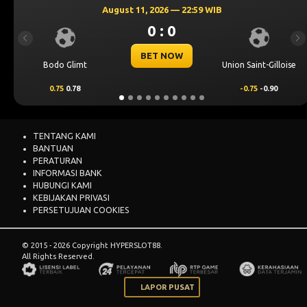
st 11, 2026 — 22:59 WIB
August
0 : 0
Previous
Ne
BET NOW
Union Saint-Gilloise
Kairat Almaty (n)
-0.75
-0.90
0.00
0.82
TENTANG KAMI
BANTUAN
PERATURAN
INFORMASI BANK
HUBUNGI KAMI
KEBIJAKAN PRIVASI
PERSETUJUAN COOKIES
© 2015 - 2026 Copyright HYPERSLOT88.
All Rights Reserved.
LAPOR PUSAT