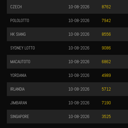
CZECH
10-08-2026
8762
POLOLOTTO
10-08-2026
7942
HK SIANG
10-08-2026
8556
SYDNEY LOTTO
10-08-2026
9086
MACAUTOTO
10-08-2026
6862
YORDANIA
10-08-2026
4989
IRLANDIA
10-08-2026
5712
JIMBARAN
10-08-2026
7190
SINGAPORE
10-08-2026
3525