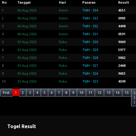
No
Tanggal
Hari
Pasaran
Result
1
06 Aug 2026
Kamis
TWH - 534
4551
2
06 Aug 2026
Kamis
TWH - 533
0993
3
06 Aug 2026
Kamis
TWH - 532
4498
4
06 Aug 2026
Kamis
TWH - 531
0591
5
05 Aug 2026
Rabu
TWH - 530
9069
6
05 Aug 2026
Rabu
TWH - 529
5977
7
05 Aug 2026
Rabu
TWH - 528
3862
8
05 Aug 2026
Rabu
TWH - 527
2468
9
05 Aug 2026
Rabu
TWH - 526
9655
10
05 Aug 2026
Rabu
TWH - 525
4309
1
First
2
3
4
5
6
7
8
9
10
11
12
13
14
15
L
(
)
Togel Result