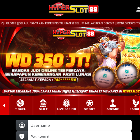
RSLOT88 || SELALU TANYAKAN REKENING TUJUAN SEBELUM MELAKUKAN DEPOSIT || BONUS DEPOSIT SETIA
TOGEL
SLOT
LIVE CASINO
SPORT
ARCADE
SABU